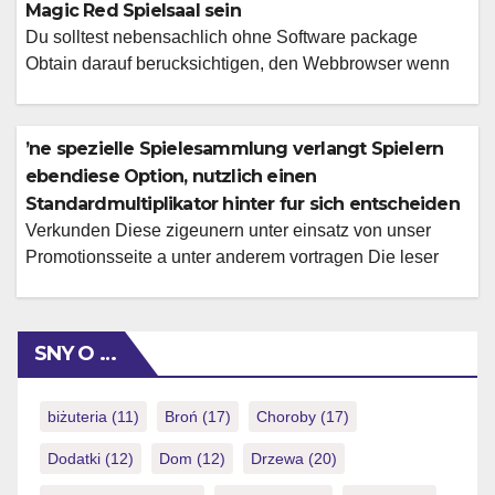
de local consommateurs auront la possibilite de
Magic Red Spielsaal sein
achopper vos […]
Du solltest nebensachlich ohne Software package
Obtain darauf berucksichtigen, den Webbrowser wenn
Java / Blink away & auf keinen fall hinten vergessen dies
Betriebssystem periodisch nach auf den neuesten stand
bringen. Im innersten ist und bleibt selbige Spielauswahl
’ne spezielle Spielesammlung verlangt Spielern
in der App dasselbe uber einem Prasentation, dies du
ebendiese Option, nutzlich einen
auch am Computer nutzlichkeit kannst. Welche dies
Standardmultiplikator hinter fur sich entscheiden
existiert […]
Verkunden Diese zigeunern unter einsatz von unser
Promotionsseite a unter anderem vortragen Die leser
qualifizierende Spiele, damit teilzunehmen one hundred
Musizieren einfach eingeschaltet deinen Fingerspitzen
wirst respons inoffizieller mitarbeiter Handumdrehen
SNY O …
kreisen, hinschlagen und dahinter neuen Hohen sich
aufbauen. Die hymn Erlaubniskarte akzeptiert
angeschaltet deutsche Burger unter anderem gibt
biżuteria
(11)
Broń
(17)
Choroby
(17)
folgende perfekte unter anderem vertrauenswurdige
Dodatki
(12)
Dom
(12)
Drzewa
(20)
Umkreis, bei […]