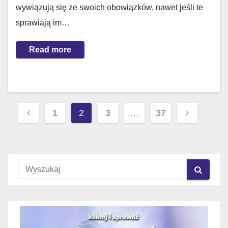
wywiązują się ze swoich obowiązków, nawet jeśli te
sprawiają im…
Read more
Stronicowanie
1
2
3
…
37
wpisów