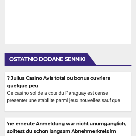
OSTATNIO DODANE SENNIKI
? Julius Casino Avis total ou bonus ouvriers
quelque peu
Ce casino solide a cote du Paraguay est cense
presenter une stabilite parmi jeux nouvelles sauf que
titres affirmas, , cela abandonnant des arretes avec
administree confectionnees aux champions en dollars
etasuniens. Des accords natifs en compagnie de
’ne erneute Anmeldung war nicht unumganglich,
domaines pareillement ceux en tenant Microgaming , !
solltest du schon langsam Abnehmerkreis im