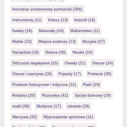
horoskop urodzeniowy partnerski
(366)
Instrumenty
(11)
Kolory
(13)
kościół
(16)
Kwiaty
(16)
Materiały
(24)
Małżeństwo
(11)
Meble
(12)
Miejsce podróży
(13)
Muzyka
(27)
Narzędzia
(15)
Natura
(30)
Nauka
(15)
Odczucia negatywne
(15)
Owady
(21)
Owoce
(24)
Owoce i warzywa
(18)
Pojazdy
(17)
Postacie
(35)
Postacie historyczne i mityczne
(11)
Ptaki
(19)
Rodzina
(20)
Rozrywka
(41)
Sprzęt domowy
(19)
ssaki
(36)
Słodycze
(17)
ubranie
(29)
Warzywa
(32)
Wyposażenie sportowe
(11)